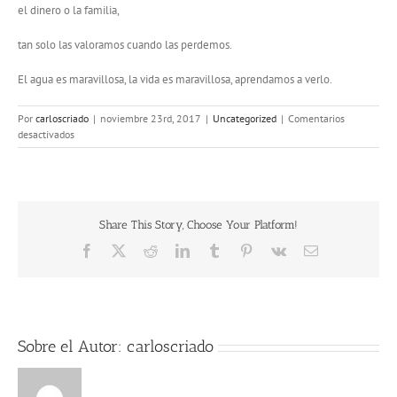
el dinero o la familia,
tan solo las valoramos cuando las perdemos.
El agua es maravillosa, la vida es maravillosa, aprendamos a verlo.
Por
carloscriado
|
noviembre 23rd, 2017
|
Uncategorized
|
Comentarios
en
desactivados
El
agua
Share This Story, Choose Your Platform!
Facebook
Twitter
Reddit
LinkedIn
Tumblr
Pinterest
Vk
Correo
electrónico
Sobre el Autor:
carloscriado