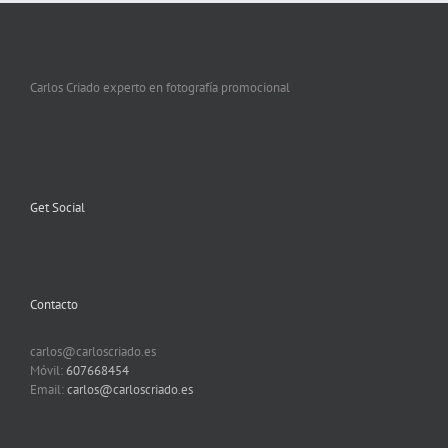
Carlos Criado experto en fotografía promocional
Get Social
Contacto
carlos@carloscriado.es
Móvil:
607668454
Email:
carlos@carloscriado.es