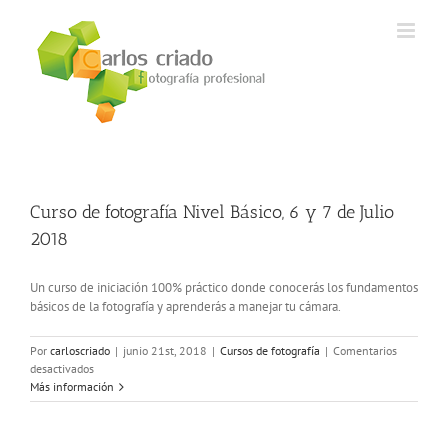
Saltar
al
contenido
Curso de fotografía Nivel Básico, 6 y 7 de Julio
2018
Un curso de iniciación 100% práctico donde conocerás los fundamentos
básicos de la fotografía y aprenderás a manejar tu cámara.
Por
carloscriado
|
junio 21st, 2018
|
Cursos de fotografía
|
Comentarios
en
desactivados
Curso
Más información
de
fotografía
Nivel